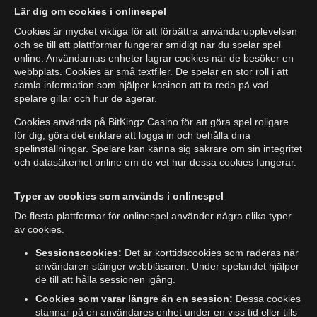
Lär dig om cookies i onlinespel
Cookies är mycket viktiga för att förbättra användarupplevelsen
och se till att plattformar fungerar smidigt när du spelar spel
online. Användarnas enheter lagrar cookies när de besöker en
webbplats. Cookies är små textfiler. De spelar en stor roll i att
samla information som hjälper kasinon att ta reda på vad
spelare gillar och hur de agerar.
Cookies används på BitKingz Casino för att göra spel roligare
för dig, göra det enklare att logga in och behålla dina
spelinställningar. Spelare kan känna sig säkrare om sin integritet
och datasäkerhet online om de vet hur dessa cookies fungerar.
Typer av cookies som används i onlinespel
De flesta plattformar för onlinespel använder några olika typer
av cookies.
Sessionscookies:
Det är korttidscookies som raderas när
användaren stänger webbläsaren. Under spelandet hjälper
de till att hålla sessionen igång.
Cookies som varar längre än en session:
Dessa cookies
stannar på en användares enhet under en viss tid eller tills