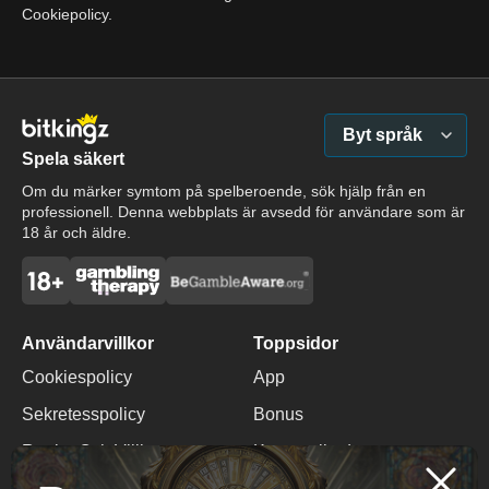
Cookiepolicy.
Byt språk
Spela säkert
Om du märker symtom på spelberoende, sök hjälp från en
professionell. Denna webbplats är avsedd för användare som är
18 år och äldre.
Användarvillkor
Toppsidor
Cookiespolicy
App
Sekretesspolicy
Bonus
Regler Och Villkor
Kampanjkod
Ansvarsfullt spelande
Ingen insättningsbonus