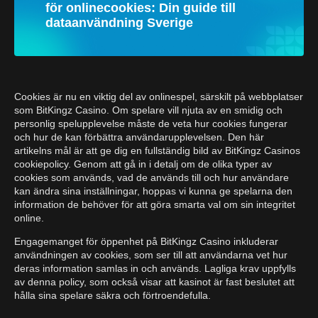
för onlinecookies: Din guide till
dataanvändning Sverige
Cookies är nu en viktig del av onlinespel, särskilt på webbplatser
som BitKingz Casino. Om spelare vill njuta av en smidig och
personlig spelupplevelse måste de veta hur cookies fungerar
och hur de kan förbättra användarupplevelsen. Den här
artikelns mål är att ge dig en fullständig bild av BitKingz Casinos
cookiepolicy. Genom att gå in i detalj om de olika typer av
cookies som används, vad de används till och hur användare
kan ändra sina inställningar, hoppas vi kunna ge spelarna den
information de behöver för att göra smarta val om sin integritet
online.
Engagemanget för öppenhet på BitKingz Casino inkluderar
användningen av cookies, som ser till att användarna vet hur
deras information samlas in och används. Lagliga krav uppfylls
av denna policy, som också visar att kasinot är fast beslutet att
hålla sina spelare säkra och förtroendefulla.