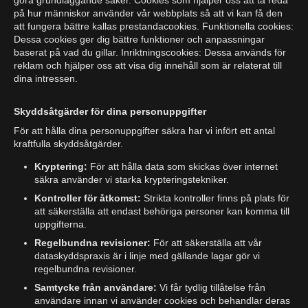
göra grundläggande saker. Cookies som hjälper oss att ta reda
på hur människor använder vår webbplats så att vi kan få den
att fungera bättre kallas prestandacookies. Funktionella cookies:
Dessa cookies ger dig bättre funktioner och anpassningar
baserat på vad du gillar. Inriktningscookies: Dessa används för
reklam och hjälper oss att visa dig innehåll som är relaterat till
dina intressen.
Skyddsåtgärder för dina personuppgifter
För att hålla dina personuppgifter säkra har vi infört ett antal
kraftfulla skyddsåtgärder.
Kryptering:
För att hålla data som skickas över internet
säkra använder vi starka krypteringstekniker.
Kontroller för åtkomst:
Strikta kontroller finns på plats för
att säkerställa att endast behöriga personer kan komma till
uppgifterna.
Regelbundna revisioner:
För att säkerställa att vår
dataskyddspraxis är i linje med gällande lagar gör vi
regelbundna revisioner.
Samtycke från användare:
Vi får tydlig tillåtelse från
användare innan vi använder cookies och behandlar deras