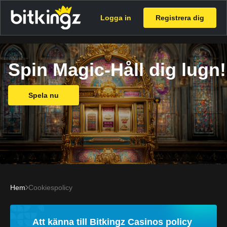
Logga in
Registrera dig
Spin Magic-Håll dig lugn!
Spela nu
Hem
Cookiespolicy
Att känna till Bitkingz Casinos policy