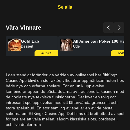
Se alla
Våra Vinnare
Gold Lab
All American Poker 100 Hand
Dessert
Ude
405kr
65kr
I den ständigt föränderliga världen av onlinespel har BitKingz
Casino App blivit en stor aktör, vilket drar uppmärksamheten hos
både nya och erfarna spelare. För en unik upplevelse
kombinerar appen de bästa delarna av traditionella kasinon med
de coolaste nya tekniska funktionerna. Det lovar en rolig och
intressant spelupplevelse med sitt lättanvända gränssnitt och
stora spelutbud. En stor samling av spel är en av de bästa
sakerna om BitKingz Casino App.Det finns ett brett utbud av spel
för spelare att välja mellan, såsom klassiska slots, bordsspel,
och live dealer rum.