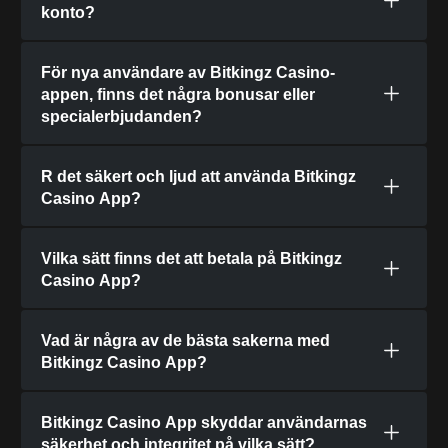
konto?
För nya användare av Bitkingz Casino-
appen, finns det några bonusar eller
specialerbjudanden?
R det säkert och ljud att använda Bitkingz
Casino App?
Vilka sätt finns det att betala på Bitkingz
Casino App?
Vad är några av de bästa sakerna med
Bitkingz Casino App?
Bitkingz Casino App skyddar användarnas
säkerhet och integritet på vilka sätt?