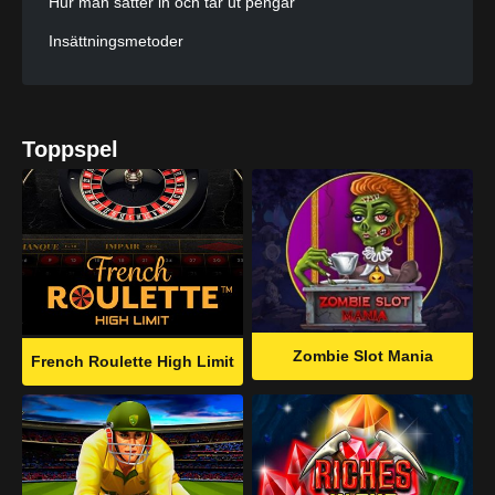
Hur man sätter in och tar ut pengar
Insättningsmetoder
Uttagsmetoder
Kompatibilitet med mobila enheter och tekniska behov
Toppspel
Kundsupport
Åtgärder för att skydda spelare och regler för rättvist
spel
Hämtar och installerar Bitkingz Casino App
För Android-användare
För Ios-användare
Zombie Slot Mania
French Roulette High Limit
Användarrecensioner och feedbackanalys