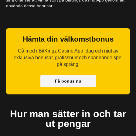
sina chanser att vinna stort på BitKingz Casino App genom att
använda dessa bonusar.
Hämta din välkomstbonus
Gå med i BitKingz Casino App idag och njut av
exklusiva bonusar, gratissnurr och spännande spel
på språng!
Få bonus nu
Hur man sätter in och tar
ut pengar