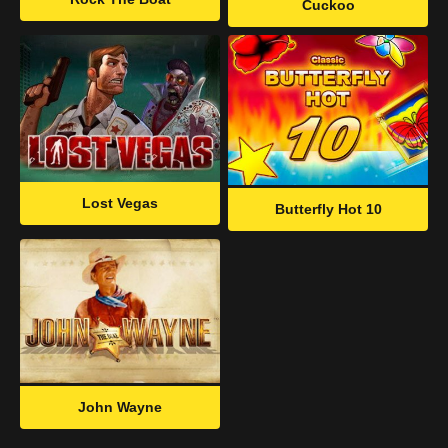
Cuckoo
Lost Vegas
Monster Mania
John Wayne