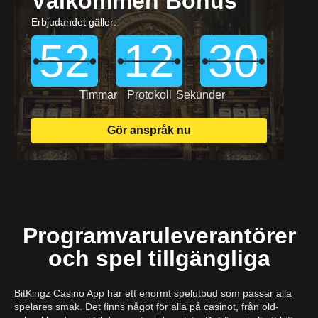
Välkommen Bonus
Erbjudandet gäller:
52
12
29
Timmar
Protokoll
Sekunder
Gör anspråk nu
Programvaruleverantörer
och spel tillgängliga
BitKingz Casino App har ett enormt spelutbud som passar alla
spelares smak. Det finns något för alla på casinot, från old-