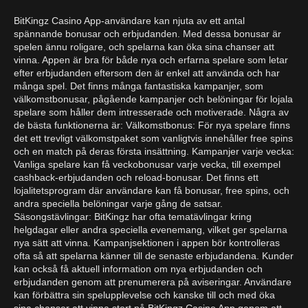
BitKingz Casino App-användare kan njuta av ett antal
spännande bonusar och erbjudanden. Med dessa bonusar är
spelen ännu roligare, och spelarna kan öka sina chanser att
vinna. Appen är bra för både nya och erfarna spelare som letar
efter erbjudanden eftersom den är enkel att använda och har
många spel. Det finns många fantastiska kampanjer, som
välkomstbonusar, pågående kampanjer och belöningar för lojala
spelare som håller dem intresserade och motiverade. Några av
de bästa funktionerna är: Välkomstbonus: För nya spelare finns
det ett trevligt välkomstpaket som vanligtvis innehåller free spins
och en match på deras första insättning. Kampanjer varje vecka:
Vanliga spelare kan få veckobonusar varje vecka, till exempel
cashback-erbjudanden och reload-bonusar. Det finns ett
lojalitetsprogram där användare kan få bonusar, free spins, och
andra speciella belöningar varje gång de satsar.
Säsongstävlingar: BitKingz har ofta tematävlingar kring
helgdagar eller andra speciella evenemang, vilket ger spelarna
nya sätt att vinna. Kampanjsektionen i appen bör kontrolleras
ofta så att spelarna känner till de senaste erbjudandena. Kunder
kan också få aktuell information om nya erbjudanden och
erbjudanden genom att prenumerera på aviseringar. Användare
kan förbättra sin spelupplevelse och kanske till och med öka