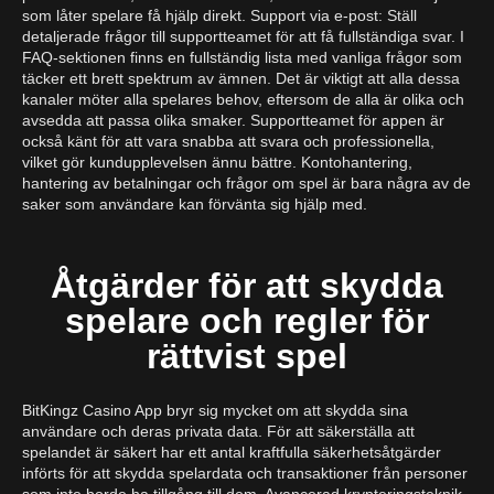
som låter spelare få hjälp direkt. Support via e-post: Ställ
detaljerade frågor till supportteamet för att få fullständiga svar. I
FAQ-sektionen finns en fullständig lista med vanliga frågor som
täcker ett brett spektrum av ämnen. Det är viktigt att alla dessa
kanaler möter alla spelares behov, eftersom de alla är olika och
avsedda att passa olika smaker. Supportteamet för appen är
också känt för att vara snabba att svara och professionella,
vilket gör kundupplevelsen ännu bättre. Kontohantering,
hantering av betalningar och frågor om spel är bara några av de
saker som användare kan förvänta sig hjälp med.
Åtgärder för att skydda
spelare och regler för
rättvist spel
BitKingz Casino App bryr sig mycket om att skydda sina
användare och deras privata data. För att säkerställa att
spelandet är säkert har ett antal kraftfulla säkerhetsåtgärder
införts för att skydda spelardata och transaktioner från personer