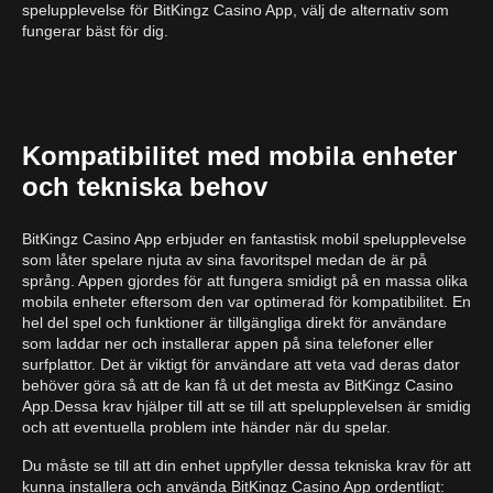
spelupplevelse för BitKingz Casino App, välj de alternativ som
fungerar bäst för dig.
Kompatibilitet med mobila enheter
och tekniska behov
BitKingz Casino App erbjuder en fantastisk mobil spelupplevelse
som låter spelare njuta av sina favoritspel medan de är på
språng. Appen gjordes för att fungera smidigt på en massa olika
mobila enheter eftersom den var optimerad för kompatibilitet. En
hel del spel och funktioner är tillgängliga direkt för användare
som laddar ner och installerar appen på sina telefoner eller
surfplattor. Det är viktigt för användare att veta vad deras dator
behöver göra så att de kan få ut det mesta av BitKingz Casino
App.Dessa krav hjälper till att se till att spelupplevelsen är smidig
och att eventuella problem inte händer när du spelar.
Du måste se till att din enhet uppfyller dessa tekniska krav för att
kunna installera och använda BitKingz Casino App ordentligt: