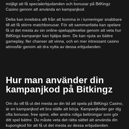
möjligt att få specialerbjudanden och bonusar på BitKingz
Casino genom att använda en kampanjkod.
Detta kan innebära allt från att komma in i turneringar snabbare
till att få större matchbonusar. För att sammanfatta kan spelare
få ut det mesta av sin online-spelupplevelse genom att veta hur
BitKingz-kampanjer kan hjälpa dem. De kan njuta av bättre
gameplay, fler chanser att vinna, och en mer intressant casino
atmosfär genom att dra nytta av dessa erbjudanden.
Hur man använder din
kampanjkod på Bitkingz
Om du vill få ut det mesta av din tid att spela på BitKingz Casino,
är en kampanjkod ett bra ställe att börja. Kampanjkoder ger dig
ofta bonusar, free spins, eller andra roliga belöningar som gör
ditt spel bättre. Du måste veta det rätta sättet att använda din
kupongkod för att få ut det mesta av dessa erbjudanden.