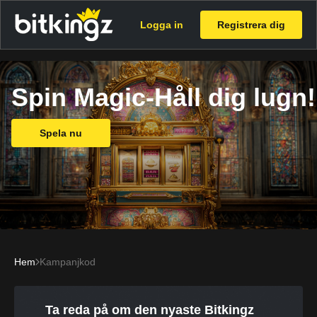
Logga in
Registrera dig
Spin Magic-Håll dig lugn!
Spela nu
Hem
Kampanjkod
Ta reda på om den nyaste Bitkingz