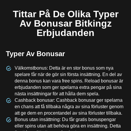
Tittar På De Olika Typer
Av Bonusar Bitkingz
Erbjudanden
Typer Av Bonusar
Välkomstbonus: Detta är en stor bonus som nya
spelare får när de gör sin första insättning. En del av
denna bonus kan vara free spins. Reload bonusar är
erbjudanden som ger spelarna extra pengar på sina
nästa insättningar för att hålla dem spela.
Cashback bonusar: Cashback bonusar ger spelarna
en chans att få tillbaka några av sina förluster genom
att ge dem en procentandel av sina förluster tillbaka.
Bonus utan insättning: Du får gratis bonuspengar
eller spins utan att behöva göra en insättning. Detta