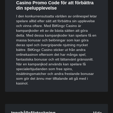
Casino Promo Code för att förbättra
din spelupplevelse
I den konkurrensutsatta världen av onlinespel letar
spelare alltid efter sätt att förbättra sin upplevelse
och vinna oftare. Med BitKingz Casino är
kampanjkoder ett av de bästa sätten att göra
detta. Med dessa kampanjkoder kan spelare få en
massa bonusar och belöningar som kan göra
deras spel och övergripande njutning mycket
bättre. BitKingz Casino sticker ut från andra
onlinekasinon eftersom det har många spel,
fantastiska bonusar och ett lättanvänt gränssnitt.
När en kampanjkod används kan spelare få
specialerbjudanden som free spins,
insättningsmatcher och andra frestande bonusar
som gör det ännu mer tilltalande att gå med i
kasinot.