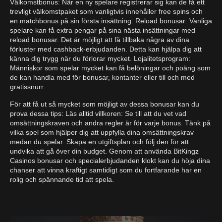
Välkomstbonus: När en ny spelare registrerar sig kan de få ett
trevligt välkomstpaket som vanligtvis innehåller free spins och
en matchbonus på sin första insättning. Reload bonusar: Vanliga
spelare kan få extra pengar på sina nästa insättningar med
reload bonusar. Det är möjligt att få tillbaka några av dina
förluster med cashback-erbjudanden. Detta kan hjälpa dig att
känna dig trygg när du förlorar mycket. Lojalitetsprogram:
Människor som spelar mycket kan få belöningar och poäng som
de kan handla med för bonusar, kontanter eller till och med
gratissnurr.
För att få ut så mycket som möjligt av dessa bonusar kan du
prova dessa tips: Läs alltid villkoren: Se till att du vet vad
omsättningskraven och andra regler är för varje bonus. Tänk på
vilka spel som hjälper dig att uppfylla dina omsättningskrav
medan du spelar. Skapa en utgiftsplan och följ den för att
undvika att gå över din budget. Genom att använda BitKingz
Casinos bonusar och specialerbjudanden klokt kan du höja dina
chanser att vinna kraftigt samtidigt som du fortfarande har en
rolig och spännande tid att spela.