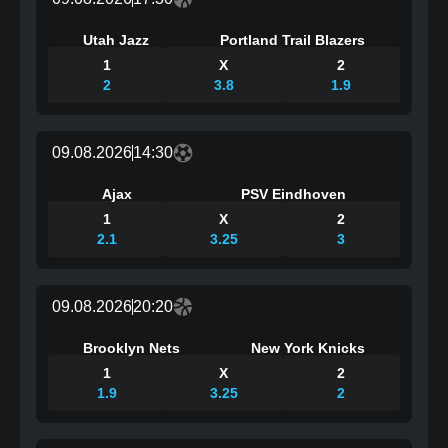
Utah Jazz
Portland Trail Blazers
1
X
2
2
3.8
1.9
09.08.2026
14:30
Ajax
PSV Eindhoven
1
X
2
2.1
3.25
3
09.08.2026
20:20
Brooklyn Nets
New York Knicks
1
X
2
1.9
3.25
2