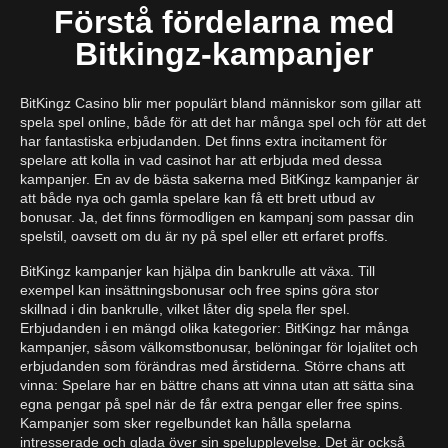
Förstå fördelarna med
Bitkingz-kampanjer
BitKingz Casino blir mer populärt bland människor som gillar att
spela spel online, både för att det har många spel och för att det
har fantastiska erbjudanden. Det finns extra incitament för
spelare att kolla in vad casinot har att erbjuda med dessa
kampanjer. En av de bästa sakerna med BitKingz kampanjer är
att både nya och gamla spelare kan få ett brett utbud av
bonusar. Ja, det finns förmodligen en kampanj som passar din
spelstil, oavsett om du är ny på spel eller ett erfaret proffs.
BitKingz kampanjer kan hjälpa din bankrulle att växa. Till
exempel kan insättningsbonusar och free spins göra stor
skillnad i din bankrulle, vilket låter dig spela fler spel.
Erbjudanden i en mängd olika kategorier: BitKingz har många
kampanjer, såsom välkomstbonusar, belöningar för lojalitet och
erbjudanden som förändras med årstiderna. Större chans att
vinna: Spelare har en bättre chans att vinna utan att sätta sina
egna pengar på spel när de får extra pengar eller free spins.
Kampanjer som sker regelbundet kan hålla spelarna
intresserade och glada över sin spelupplevelse. Det är också