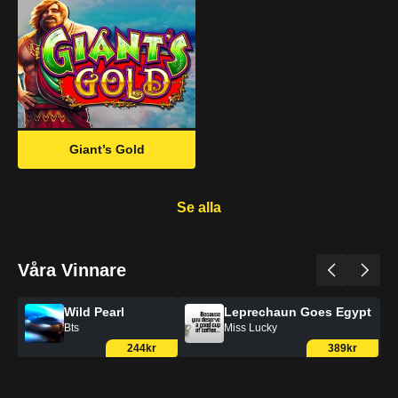
Giant’s Gold
Se alla
Våra Vinnare
Wild Pearl
Leprechaun Goes Egypt
Bts
Miss Lucky
244kr
389kr