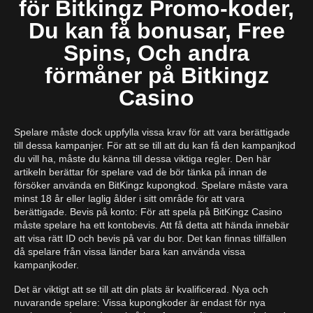
för Bitkingz Promo-koder,
Du kan få bonusar, Free
Spins, Och andra
förmåner på Bitkingz
Casino
Spelare måste dock uppfylla vissa krav för att vara berättigade
till dessa kampanjer. För att se till att du kan få den kampanjkod
du vill ha, måste du känna till dessa viktiga regler. Den här
artikeln berättar för spelare vad de bör tänka på innan de
försöker använda en BitKingz kupongkod. Spelare måste vara
minst 18 år eller laglig ålder i sitt område för att vara
berättigade. Bevis på konto: För att spela på BitKingz Casino
måste spelare ha ett kontobevis. Att få detta att hända innebär
att visa rätt ID och bevis på var du bor. Det kan finnas tillfällen
då spelare från vissa länder bara kan använda vissa
kampanjkoder.
Det är viktigt att se till att din plats är kvalificerad. Nya och
nuvarande spelare: Vissa kupongkoder är endast för nya