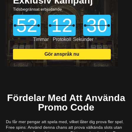
Exklusiv kampanj
Tidsbegränsat erbjudande
52
12
29
Timmar
Protokoll
Sekunder
Gör anspråk nu
Fördelar Med Att Använda
Promo Code
Du får mer pengar att spela med, vilket låter dig prova fler spel.
Free spins: Använd denna chans att prova välkända slots utan