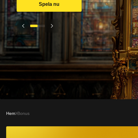
Spela nu
Hem
Bonus