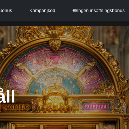
Bonus
Kampanjkod
Ingen insättningsbonus
ll