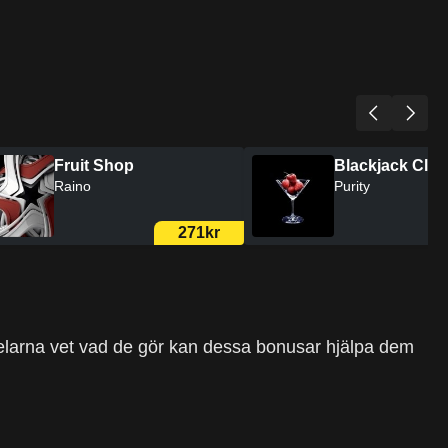
Divine Dreams
Fruit Shop
Norfal
Raino
172kr
spelarna vet vad de gör kan dessa bonusar hjälpa dem