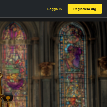
Logga in
Registrera dig