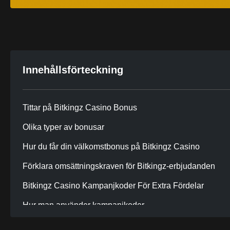
Innehållsförteckning
Tittar på Bitkingz Casino Bonus
Olika typer av bonusar
Hur du får din välkomstbonus på Bitkingz Casino
Förklara omsättningskraven för Bitkingz-erbjudanden
Bitkingz Casino Kampanjkoder För Extra Fördelar
Hur man använder kampanjkoder
Tidsbegränsade erbjudanden