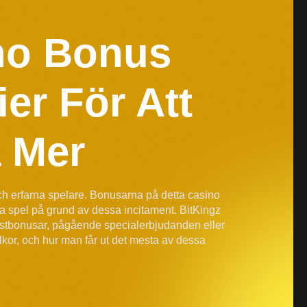
ino Bonus
er För Att
a Mer
och erfarna spelare. Bonusarna på detta casino
ika spel på grund av dessa incitament. BitKingz
omstbonusar, pågående specialerbjudanden eller
llkor, och hur man får ut det mesta av dessa