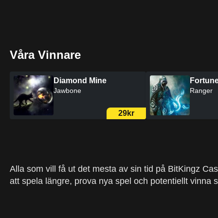
Våra Vinnare
Grape Escape
Diamon
Sugar Hiccup
Jawbone
169kr
Alla som vill få ut det mesta av sin tid på BitKingz
att spela längre, prova nya spel och potentiellt vinna s