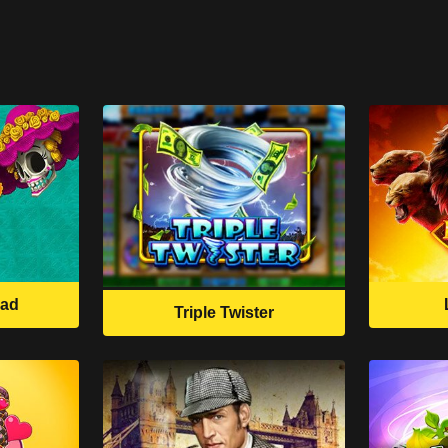
erkar spelare
ead
Triple Twister